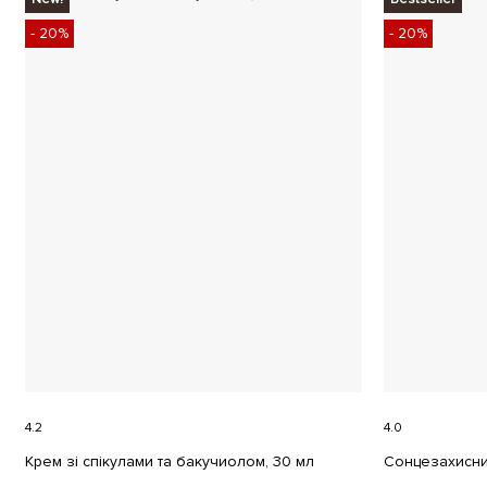
- 20%
- 20%
4.2
4.0
Крем зі спікулами та бакучиолом, 30 мл
Сонцезахисни