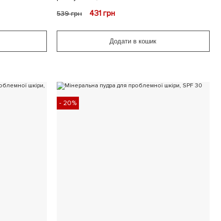
431
грн
539
грн
Додати в кошик
- 20%