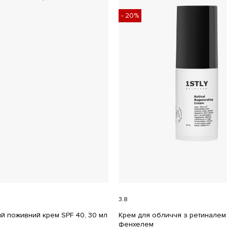
- 20%
3.8
й поживний крем SPF 40, 30 мл
Крем для обличчя з ретиналем
фенхелем