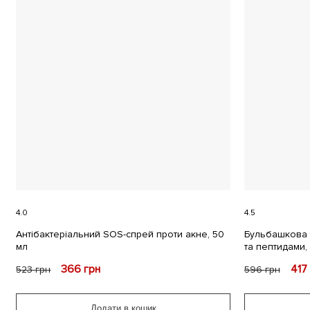
4.0
4.5
Антібактеріальний SOS-спрей проти акне, 50
Бульбашкова 
мл
та пептидами,
366
грн
417
523
грн
596
грн
Додати в кошик