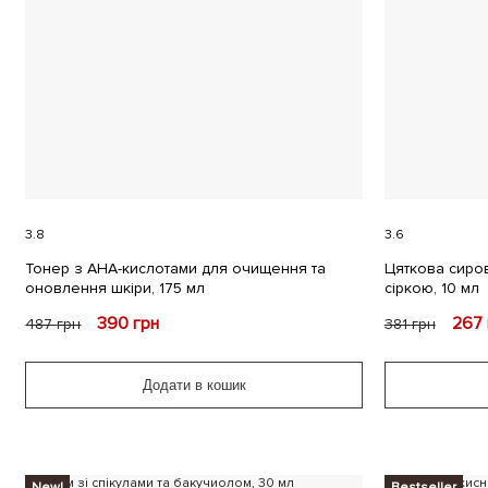
3.8
3.6
Тонер з AHA-кислотами для очищення та
Цяткова сиров
оновлення шкіри, 175 мл
сіркою, 10 мл
390
грн
267
487
грн
381
грн
Додати в кошик
New!
Bestseller