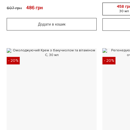
458 гр
486
грн
607
грн
30 мл
Додати в кошик
- 20%
- 20%