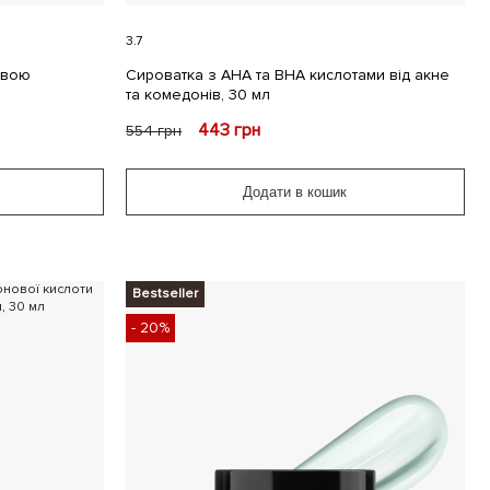
3.7
овою
Сироватка з AHA та ВНА кислотами від акне
та комедонів, 30 мл
443
грн
554
грн
Додати в кошик
Bestseller
- 20%