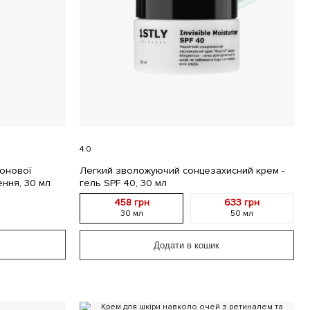
4.0
ронової
Легкий зволожуючий сонцезахисний крем -
ння, 30 мл
гель SPF 40, 30 мл
458 грн
633 грн
30 мл
50 мл
Додати в кошик