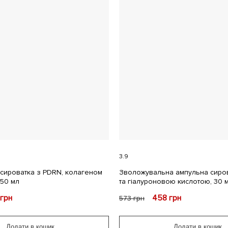
3.9
сироватка з PDRN, колагеном
Зволожувальна ампульна сиро
 50 мл
та гіалуроновою кислотою, 30 
грн
458
грн
573
грн
Додати в кошик
Додати в кошик