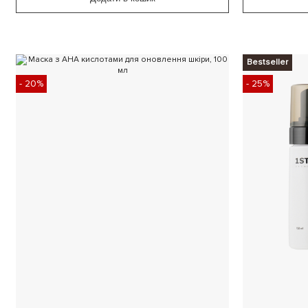
Bestseller
- 20%
- 25%