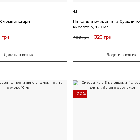
4.1
облемної шкіри
Пінка для вмивання з бурштин
кислотою, 150 мл
3
грн
323
грн
430
грн
Додати в кошик
Додати в кошик
- 30%