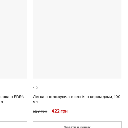
4.0
ватка з PDRN
Легка зволожуюча есенція з керамідами, 100
мл
мл
422
грн
528
грн
Додати в кошик