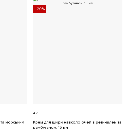
- 20%
4.2
 та морським
Крем для шкіри навколо очей з ретиналем та
рамбутаном, 15 мл