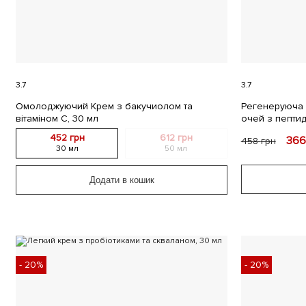
3.7
3.7
Омолоджуючий Крем з бакучиолом та
Регенеруюча 
вітаміном С, 30 мл
очей з пептид
452 грн
612 грн
36
458
грн
30 мл
50 мл
Додати в кошик
- 20%
- 20%