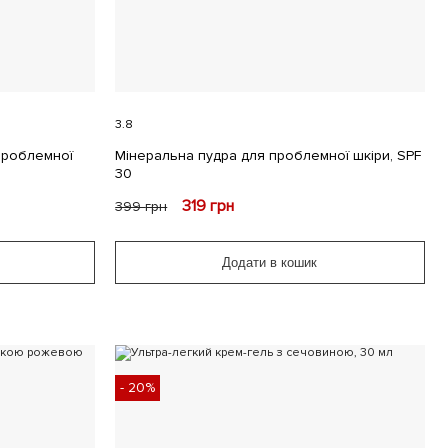
3.8
проблемної
Мінеральна пудра для проблемної шкіри, SPF
30
319
грн
399
грн
Додати в кошик
- 20%