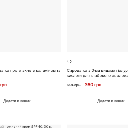
4.0
атка проти акне з каламіном та
Сироватка з 3-ма видами гіалу
кислоти для глибокого зволоже
грн
360
грн
514
грн
Додати в кошик
Додати в кошик