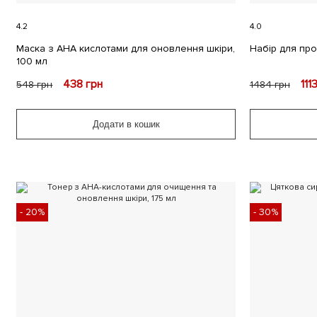
4.2
4.0
Маска з АНА кислотами для оновлення шкіри,
Набір для пр
100 мл
438
грн
111
548
грн
1484
грн
Додати в кошик
- 20%
- 30%