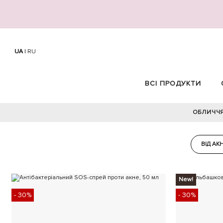
UA
|
RU
ВСІ ПРОДУКТИ
ОБЛИЧЧ
ВІД АК
New!
- 30%
- 30%