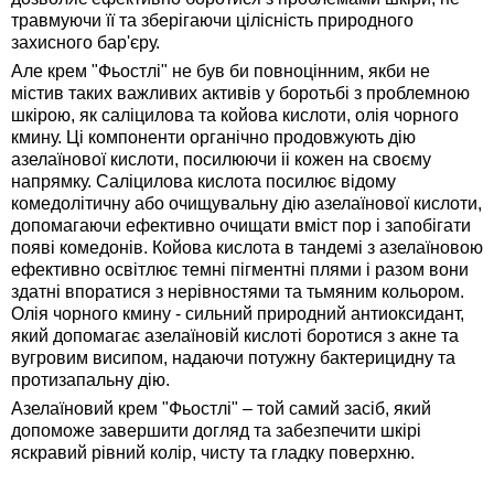
травмуючи її та зберігаючи цілісність природного
захисного бар'єру.
Але крем "Фьостлі" не був би повноцінним, якби не
містив таких важливих активів у боротьбі з проблемною
шкірою, як саліцилова та койова кислоти, олія чорного
кмину. Ці компоненти органічно продовжують дію
азелаїнової кислоти, посилюючи іі кожен на своєму
напрямку. Саліцилова кислота посилює відому
комедолітичну або очищувальну дію азелаїнової кислоти,
допомагаючи ефективно очищати вміст пор і запобігати
появі комедонів. Койова кислота в тандемі з азелаїновою
ефективно освітлює темні пігментні плями і разом вони
здатні впоратися з нерівностями та тьмяним кольором.
Олія чорного кмину - сильний природний антиоксидант,
який допомагає азелаїновій кислоті боротися з акне та
вугровим висипом, надаючи потужну бактерицидну та
протизапальну дію.
Азелаїновий крем "Фьостлі" – той самий засіб, який
допоможе завершити догляд та забезпечити шкірі
яскравий рівний колір, чисту та гладку поверхню.