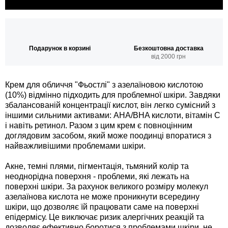
Подарунок в корзині
Безкоштовна доставка
від 2000 грн
Крем для обличчя "Фьостлі" з азелаїновою кислотою
(10%) відмінно підходить для проблемної шкіри. Завдяки
збалансованій концентрації кислот, він легко сумісний з
іншими сильними активами: АНА/BHA кислоти, вітамін С
і навіть ретинол. Разом з цим крем є повноцінним
доглядовим засобом, який може поодинці впоратися з
найважливішими проблемами шкіри.
Акне, темні плями, пігментація, тьмяний колір та
неоднорідна поверхня - проблеми, які лежать на
поверхні шкіри. За рахунок великого розміру молекул
азелаїнова кислота не може проникнути всередину
шкіри, що дозволяє їй працювати саме на поверхні
епідермісу. Це виключає ризик алергічних реакцій та
дозволяє ефективно боротися з проблемами шкіри, не