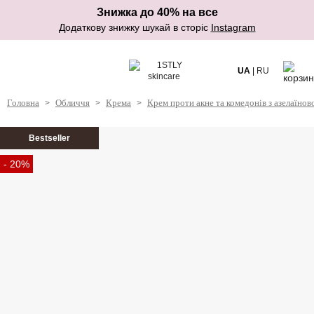
Знижка до 40% на все
Додаткову знижку шукай в сторіс
Instagram
UA
|
RU
Головна
Обличчя
Крема
Крем проти акне та комедонів з азелаїно
>
>
>
Bestseller
- 20%