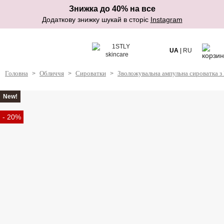
Знижка до 40% на все
Додаткову знижку шукай в сторіс
Instagram
UA
|
RU
Головна
Обличчя
Сироватки
Зволожувальна ампульна сироватка з
>
>
>
New!
- 20%