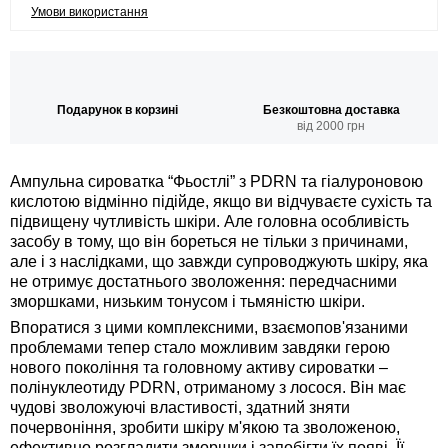
Умови використання
Подарунок в корзині
Безкоштовна доставка
від 2000 грн
Ампульна сироватка “Фьостлі” з PDRN та гіалуроновою
кислотою відмінно підійде, якщо ви відчуваєте сухість та
підвищену чутливість шкіри. Але головна особливість
засобу в тому, що він бореться не тільки з причинами,
але і з наслідками, що завжди супроводжують шкіру, яка
не отримує достатнього зволоження: передчасними
зморшками, низьким тонусом і тьмяністю шкіри.
Впоратися з цими комплексними, взаємопов'язаними
проблемами тепер стало можливим завдяки герою
нового покоління та головному активу сироватки –
полінуклеотиду PDRN, отриманому з лосося. Він має
чудові зволожуючі властивості, здатний зняти
почервоніння, зробити шкіру м'якою та зволоженою,
ефективно розгладити зморшки і запобігти їх появі. Її