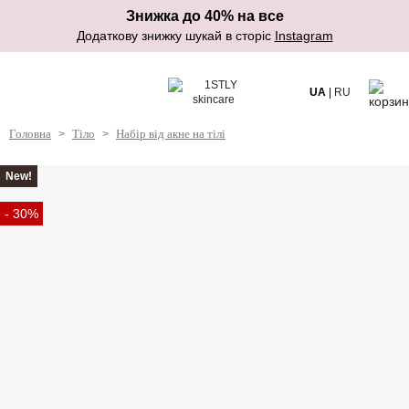
Знижка до 40% на все
Додаткову знижку шукай в сторіс
Instagram
UA
|
RU
Головна
Тіло
Набір від акне на тілі
>
>
New!
- 30%