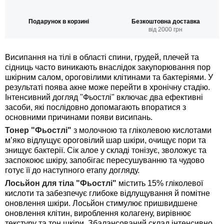
Подарунок в корзині
Безкоштовна доставка
від 2000 грн
Висипання на тілі в області спини, грудей, плечей та
сідниць часто виникають внаслідок закупорювання пор
шкірним салом, ороговілими клітинами та бактеріями. У
результаті поява акне може перейти в хронічну стадію.
Інтенсивний догляд "Фьостлі" включає два ефективні
засоби, які послідовно допомагають впоратися з
основними причинами появи висипань.
Тонер "Фьостлі"
з молочною та гліколевою кислотами
м’яко відлущує ороговілий шар шкіри, очищує пори та
знищує бактерії. Сік алое у складі тонізує, зволожує та
заспокоює шкіру, запобігає пересушуванню та чудово
готує її до наступного етапу догляду.
Лосьйон для тіла "Фьостлі"
містить 15% гліколевої
кислоти та забезпечує глибоке відлущування й помітне
оновлення шкіри. Лосьйон стимулює пришвидшене
оновлення клітин, вироблення колагену, вирівнює
текстуру та тон шкіри. Збалансований склад інтенсивно