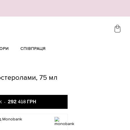
ОРИ
СПІВПРАЦЯ
остеролами, 75 мл
292
418
ГРН
ИК -
ід Monobank