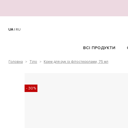
UA
|
RU
ВСІ ПРОДУКТИ
Головна
Тіло
Крем для рук із фітостеролами, 75 мл
>
>
- 30%