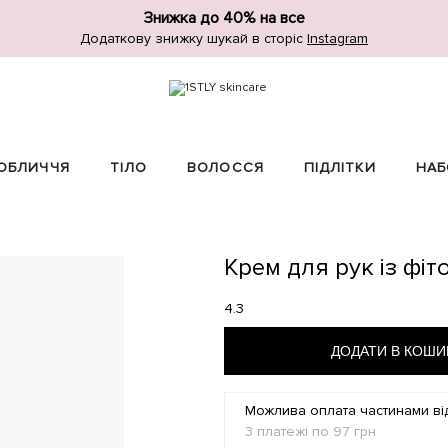
Знижка до 40% на все
Додаткову знижку шукай в сторіс
Instagram
ОБЛИЧЧЯ
ТІЛО
ВОЛОССЯ
ПІДЛІТКИ
НАБ
Крем для рук із фіт
4.3
ДОДАТИ В КОШ
Можлива оплата частинами в
3 платежі по
97
грн