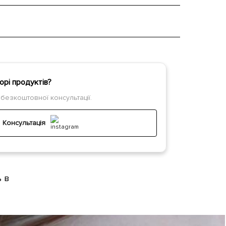
орі продуктів?
 безкоштовної консультації.
Консультація
ь в