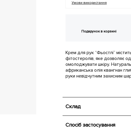
Умови використання
Подарунок в корзині
Крем для рук “Фьостлі” містит
фітостеролів, яке дозволяє о
омолоджувати шкіру. Натураль
африканська олія квангнан гли
руки невідчутним захисним шар
Склад
Спосіб застосування