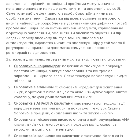
запалення і нерівний тон шкіри. Ці проблеми можуть значно і
негативно впливати на наше самопочуття та впевненість у собі.
Саме тому вибір ефективного засобу боротьби з ними має
особливе значення. Сироватка від акне, постакне та вугрового
висипа найчастіше розроблена з урахуванням специфічних потреб
проблемної шкіри. Вона містить активні інгредієнти, спрямовані на
боротьбу із запаленням, зменшенням висипів та звуженням пір.
Завдяки своєму високому вмісту вітамінів, мінералів та
антиоксидантів, сироватка живить та зволожує шкіру, у той час як її
регулярне використання допомагає стимулювати процеси
регенерації та відновлення.
Залежно від активних інгредієнтів у складі виділяють такі сироватки:
Сироватка з ніацинамідом
: потужний антиоксидант, покращує
еластичність шкіри, знижує почервоніння та контролює
вироблення шкірного сала. Легка текстура забезпечує швидке
вбирання.
Сироватка з вітаміном C
: ключовий інгредієнт для освітлення
шкіри, боротьби з пігментацією та акне. Стимулює виробництво
колагену, покращуючи загальний стан шкіри.
Сироватка з АНА/ВНА кислотами
: має властивості ексфоліації,
відлущує мертві клітини шкіри та покращує її текстуру. Сприяє
боротьбі з прищами, оновленню шкіри та звуженню пір.
Сироватка з гліколевою кислотою
: одна з найпопулярніших AHA-
кислот, вирівнює текстуру шкіри, покращує колір, скорочує
зморшки та освітлює пігментацію.
Сироватка із саліциловою кислотою
: ефективно бореться із