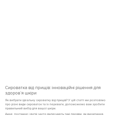
Сироватка від прищів: інноваційні рішення для
здоров`я шкіри
Як вибрати ідеальну сироватку від прищів? У цій статті ми розповімо
про різні види сироваток та їх переваги, допоможемо вам зробити
правильний вибір для вашої шкіри.
Акне, постакне і вугрі часто включають такі прояви, як висипання,