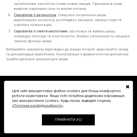
запаленням, запобігає появі нових прищів. Проникає в пори,
видаляє надлишки сала та мертві клітини.
Сироватка з ретинолом
: стимулює оновлення шкіри,
виробництво колагену, розгладжує зморшки, звужує пори та
освітлює пігментацію.
Сироватка з омега-кислотами
: зволожує та живить шкіру,
покращує текстуру та еластичність. Знижує запалення та зміцнює
захисні функції шкіри.
Вибирайте сироватку відповідно до ваших потреб, враховуйте склад
та рекомендації виробника. Консультація з дерматологом допоможе
знайти ідеальне рішення для шкіри.
Доставка та оплата
Цей сайт використовує файли cookies для більш комфортної
Про нас
роботи користувача. Якщо тобі потрібна додаткова інформація
Публічна оферта
про використання cookies, будь-ласка, відвідай сторінку
«Політика конфіденційності»
.
Співпраця
Контакти
ПРИЙНЯТИ УСІ