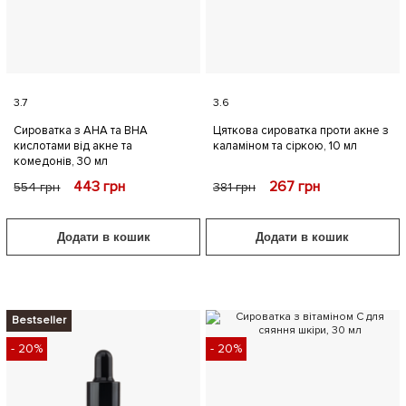
3.7
3.6
Сироватка з AHA та ВНА
Цяткова сироватка проти акне з
кислотами від акне та
каламіном та сіркою, 10 мл
комедонів, 30 мл
443
грн
267
грн
554
грн
381
грн
Додати в кошик
Додати в кошик
Bestseller
- 20%
- 20%