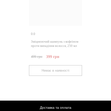
0.0
Зміцнюючий шампунь з кофеїном
проти випадіння волосся, 250 мл
399
грн
499
грн
Немає в наявності
Доставка та оплата